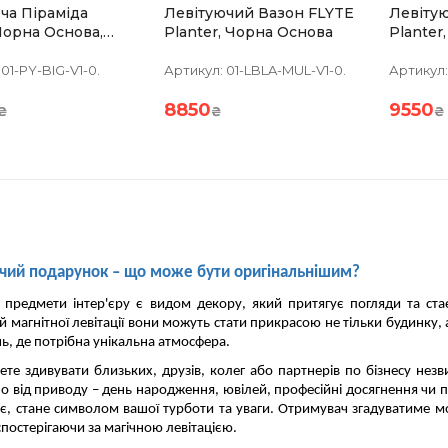
ча Піраміда
Левітуючий Вазон FLYTE
Левіту
Чорна Основа,
Planter, Чорна Основа
Planter
лева
а,вбудована
01-PY-BIG-V1-0.
Артикул:
01-LBLA-MUL-V1-0.
Артикул:
8850
9550
₴
₴
₴
чий подарунок – що може бути оригінальнішим?
і предмети інтер'єру є видом декору, який притягує погляди та ст
й магнітної левітації вони можуть стати прикрасою не тільки будинку,
, де потрібна унікальна атмосфера.
ете здивувати близьких, друзів, колег або партнерів по бізнесу нез
о від приводу – день народження, ювілей, професійні досягнення чи
ує, стане символом вашої турботи та уваги.
Отримувач згадуватиме мо
спостерігаючи за магічною левітацією.