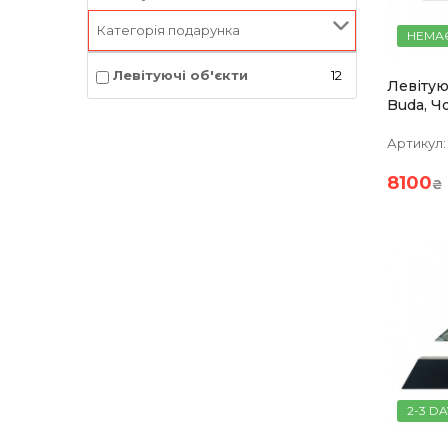
Категорія подарунка
НЕМАЄ
Левітуючі об'єкти
12
Левітую
Buda, Ч
Золотис
Артикул:
8100
₴
2-3 DA