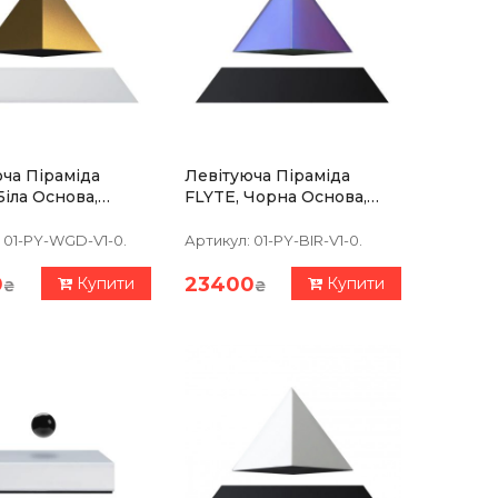
ча Піраміда
Левітуюча Піраміда
Біла Основа,
FLYTE, Чорна Основа,
та Піраміда
Райдужна
Піраміда,вбудована
01-PY-WGD-V1-0.
Артикул:
01-PY-BIR-V1-0.
Лампа
0
23400
Купити
Купити
₴
₴