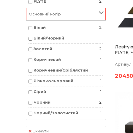
FLYTE
12
Основний колір
Білий
2
Білий/Чорний
1
Левітую
Золотий
2
FLYTE, 
Золотис
Коричневий
1
Артикул:
Коричневий/Сріблястий
1
2045
Різнокольоровий
1
Сірий
1
Чорний
2
Чорний/Золотистий
1
Скинути