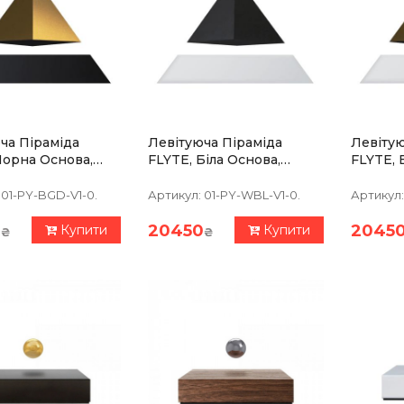
ча Піраміда
Левітуюча Піраміда
Левітую
Чорна Основа,
FLYTE, Біла Основа,
FLYTE, 
та Піраміда
Чорна Піраміда
Золотис
01-PY-BGD-V1-0.
Артикул:
01-PY-WBL-V1-0.
Артикул:
0
20450
2045
Купити
Купити
₴
₴