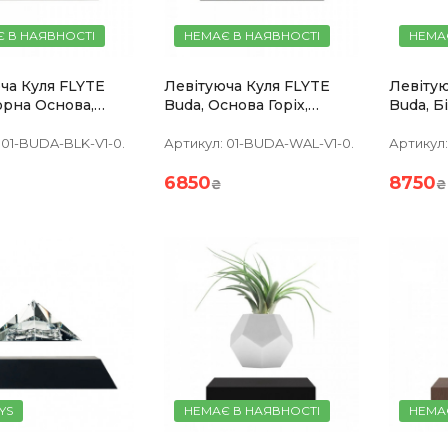
 В НАЯВНОСТІ
НЕМАЄ В НАЯВНОСТІ
НЕМА
ча Куля FLYTE
Левітуюча Куля FLYTE
Левітую
орна Основа,
Buda, Основа Горіх,
Buda, Б
та Куля
Хромована Куля
Куля
01-BUDA-BLK-V1-0.
Артикул:
01-BUDA-WAL-V1-0.
Артикул:
6850
8750
₴
₴
YS
НЕМАЄ В НАЯВНОСТІ
НЕМА