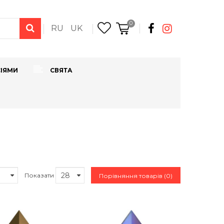
0
RU
UK
СІЯМИ
СВЯТА
Показати
Порівняння товарів (0)