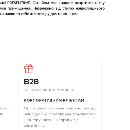
азині PRESENTIME.
Ознайомтеся з нашим асортиментом у
ь-яке приміщення.
Незалежно від стилю навколишнього
ити навколо себе атмосферу для натхнення.
B2B
КОРПОРАТИВНІ ЗАМОВЛЕННЯ
КОРПОРАТИВНИМ КЛІЄНТАМ
ь нас
Оптові закупівлі, нанесення логотипу,
ір
індивідуальні замовлення за кольором
і конструкцією — напряму від
виробника.