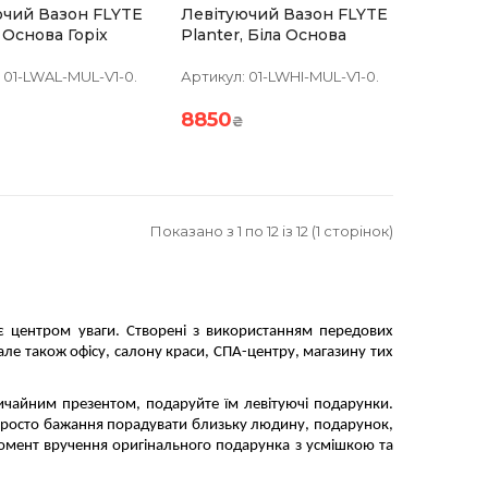
ючий Вазон FLYTE
Левітуючий Вазон FLYTE
, Основа Горіх
Planter, Біла Основа
01-LWAL-MUL-V1-0.
Артикул:
01-LWHI-MUL-V1-0.
8850
₴
Показано з 1 по 12 із 12 (1 сторінок)
ає центром уваги.
Створені з використанням передових
 але також офісу, салону краси, СПА-центру, магазину тих
вичайним презентом, подаруйте їм левітуючі подарунки.
 просто бажання порадувати близьку людину, подарунок,
мент вручення оригінального подарунка з усмішкою та