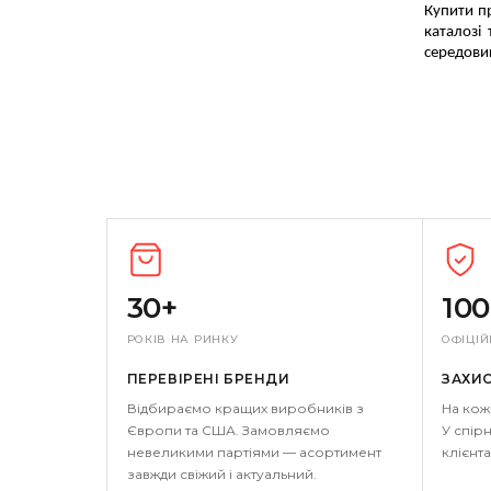
Купити п
каталозі
середовищ
30+
10
РОКІВ НА РИНКУ
ОФІЦІЙ
ПЕРЕВІРЕНІ БРЕНДИ
ЗАХИ
Відбираємо кращих виробників з
На кож
Європи та США. Замовляємо
У спірн
невеликими партіями — асортимент
клієнта
завжди свіжий і актуальний.