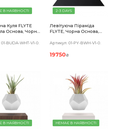
Є В НАЯВНОСТІ
2-3 DAYS
ча Куля FLYTE
Левітуюча Піраміда
іла Основа, Чорна
FLYTE, Чорна Основа,
Біла Піраміда,вбудована
Лампа
01-BUDA-WHT-V1-0.
Артикул:
01-PY-BWH-V1-0.
19750
₴
Є В НАЯВНОСТІ
НЕМАЄ В НАЯВНОСТІ