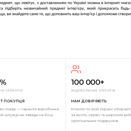
редмет, що левітує, з доставленням по Україні можна в інтернет-маг
 та підберіть незвичайний предмет інтер'єру, який прикрасить буд
а, ви знайдете саме те, що доповнить ваш інтер'єр і допоможе створ
0%
100 000+
НА ГАРАНТІЯ
ЗАДОВОЛЕНИХ КЛІЄНТІВ
СТ ПОКУПЦЯ
НАМ ДОВІРЯЮТЬ
ен товар — гарантія виробника.
Клієнти по всій Україні обирают
ій ситуації ми завжди на боці
за якість, сервіс та широкий виб
.
оригінальних подарунків.