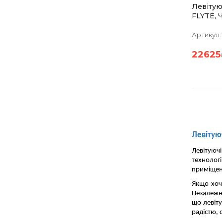
Левітую
FLYTE, 
Кришта
Пірамід
Артикул:
Лампа
22625
Левітую
Левітуюч
технологі
приміщень
Якщо хоч
Незалежн
що левіт
радістю, 