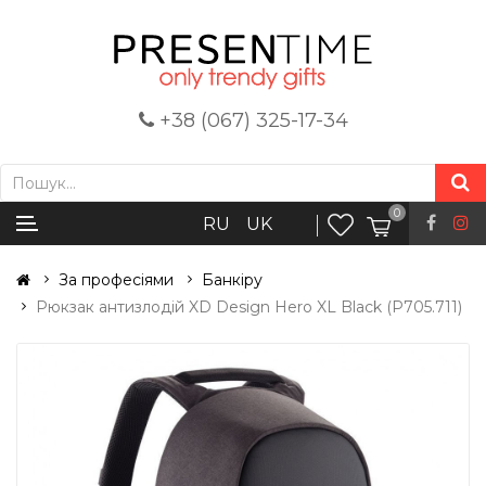
+38 (067) 325-17-34
0
RU
UK
За професіями
Банкіру
Рюкзак антизлодій XD Design Hero XL Black (P705.711)