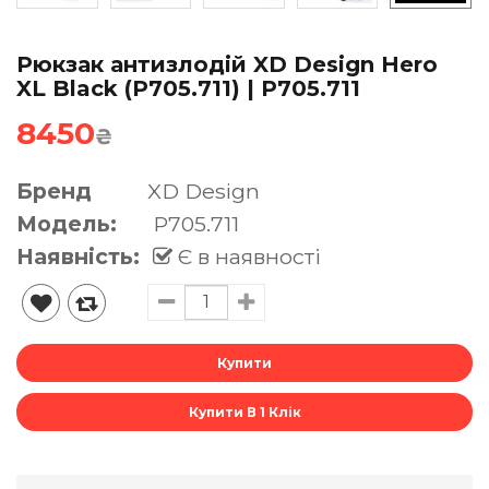
Рюкзак антизлодій XD Design Hero
XL Black (P705.711) | P705.711
8450
₴
Бренд
XD Design
Модель:
P705.711
Наявність:
Є в наявності
Купити В 1 Клік