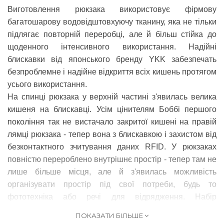
Виготовлення рюкзака використовує фірмову
багатошарову водовідштовхуючу тканину, яка не тільки
підлягає повторній переробці, але й більш стійка до
щоденного інтенсивного використання. Надійні
блискавки від японського бренду YKK забезпечать
безпроблемне і надійне відкриття всіх кишень протягом
усього використання.
На спинці рюкзака у верхній частині з'явилась велика
кишеня на блискавці. Усім цінителям Боббі першого
покоління так не вистачало закритої кишені на правій
лямці рюкзака - тепер вона з блискавкою і захистом від
безконтактного зчитування даних RFID. У рюкзаках
повністю перероблено внутрішнє простір - тепер там не
лише більше місця, але й з'явилась можливість
організувати простір під свої потреби, будь то
фототехніка або речі для відрядження. Набір
внутрішніх роздільників не входить до комплекту
ПОКАЗАТИ БІЛЬШЕ
поставки і придбається окремо.