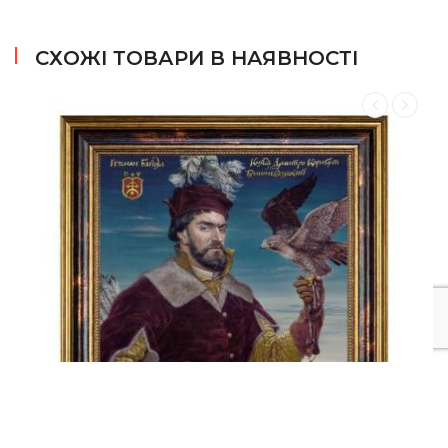
Підсумовуючи, хочеться підкреслити, що лінійка
рюкзаків HERO справді виглядає більш сучасно, з
СХОЖІ ТОВАРИ В НАЯВНОСТІ
чудовими кольоровими рішеннями і ще більш крутим
функціоналом, що не залишить байдужими цінителів
бренду XD Design.
Перевірка автентичності:
Етикетка з унікальним кодом
.
На кожному рюкзаку
Bobby є етикетка з унікальним кодом. Вона
знаходиться разом з трьома іншими етикетками в
одному зв'язку. Етикетка з кодом сірого кольору. Сам
код розташований на круглій наклейці зі спеціальним
захисним шаром. Злущуєте захисний шар монеткою,
вводите код на сторінці веб-сайту XD Design і
переконуєтесь, що купили якісний оригінальний
рюкзак Bobby.
Індивідуальна коробка.
Всі рюкзаки XD Design Bobby