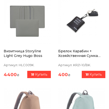
Визитница Storyline
Брелок Карабин +
Light Grey Hugo Boss
Хозяйственная Сумка
Troika С Принтом
Артикул:
HLC009K.
Артикул:
KR21-10/BK.
4400
400
Купить
Купить
₴
₴