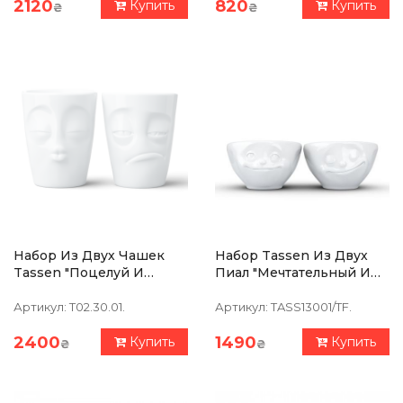
2120
820
Купить
Купить
₴
₴
Набор Из Двух Чашек
Набор Tassen Из Двух
Tassen "Поцелуй И
Пиал "Мечтательный И
Тормоз" (350 Мл), Фарфор
Счастливый" (100 Мл),
Фарфор
Артикул:
T02.30.01.
Артикул:
TASS13001/TF.
2400
1490
Купить
Купить
₴
₴