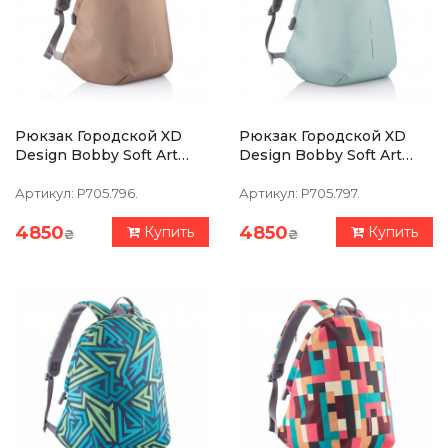
Рюкзак Городской XD
Рюкзак Городской XD
Design Bobby Soft Art
Design Bobby Soft Art
Коричневый (P705.796)
Мята (P705.797)
Артикул:
P705.796.
Артикул:
P705.797.
4850
4850
Купить
Купить
₴
₴