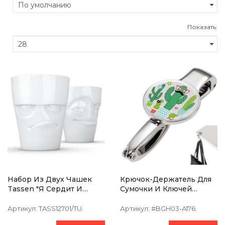
Показать:
Набор Из Двух Чашек
Крючок-Держатель Для
Tassen "Я Сердит И
Сумочки И Ключей
Проказник" (350 Мл),
TROIKA Mr.Mexico
Фарфор
Артикул:
TASS12701/TU.
Артикул:
#BGH03-A176.