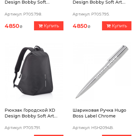
Design Bobby Soft
Design Bobby Soft Art
Желтый (P705.798)
Синий (P705.795)
Артикул:
P705.798.
Артикул:
P705.795.
4850
4850
Купить
Купить
₴
₴
Рюкзак Городской XD
Шариковая Ручка Hugo
Design Bobby Soft Art
Boss Label Chrome
Черный (P705.791)
Артикул:
P705.791.
Артикул:
HSH2094B.