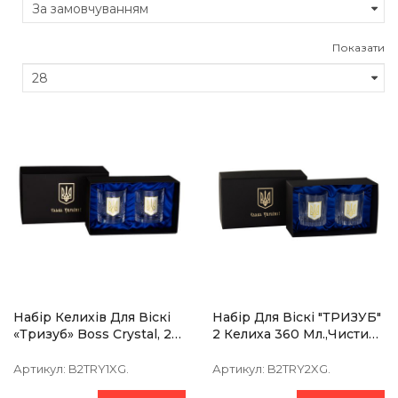
Показати
Набір Келихів Для Віскі
Набір Для Віскі "ТРИЗУБ"
«Тризуб» Boss Crystal, 2
2 Келиха 360 Мл.,чистий
Келиха, Срібло, Золото,
Кришталь, Зображення Зі
Кришталь
Срібла З Позолотою
Артикул:
B2TRY1XG.
Артикул:
B2TRY2XG.