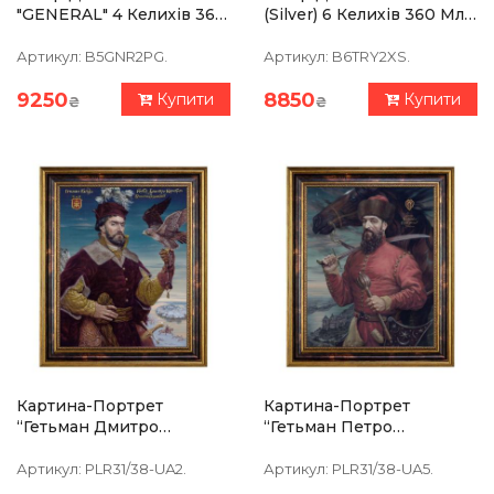
"GENERAL" 4 Келихів 360
(silver) 6 Келихів 360 Мл,
Мл, Графін 750 Мл,
Чистий Кришталь,
Кришталь З Платиною,
Зображення Зі Срібла
Артикул:
B5GNR2PG.
Артикул:
B6TRY2XS.
Зображення Зі Срібла
9250
8850
Купити
Купити
₴
₴
Картина-Портрет
Картина-Портрет
“Гетьман Дмитро
“Гетьман Петро
Вишневецкий” 39 Х 47
Сагайдачний” 39 Х 47 См
См
Артикул:
PLR31/38-UA2.
Артикул:
PLR31/38-UA5.