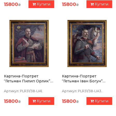
15800
15800
Купити
Купити
₴
₴
Картина-Портрет
Картина-Портрет
“Гетьман Пилип Орлик”
“Гетьман Іван Богун”
39 Х 47 См
39х47см
Артикул:
PLR31/38-UA1.
Артикул:
PLR31/38-UA3.
15800
15800
Купити
Купити
₴
₴