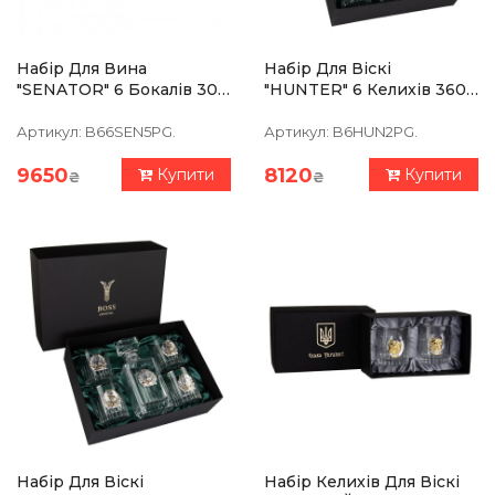
Набір Для Вина
Набір Для Віскі
"SENATOR" 6 Бокалів 300
"HUNTER" 6 Келихів 360
Мл, Кришталь З
Мл, Кришталь З
Платиною, Зображення Зі
Платиною, Зображення Зі
Артикул:
B66SEN5PG.
Артикул:
B6HUN2PG.
Срібла З Позолотою
Срібла З Позолотою
9650
8120
Купити
Купити
₴
₴
Набір Для Віскі
Набір Келихів Для Віскі