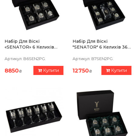
Набір Для Віскі
Набір Для Віскі
«SENATOR» 6 Келихів
"SENATOR" 6 Келихів 360
360 Мл, Кришталь Із
Мл, Графін 750 Мл,
Платиною, Срібло
Кришталь З Платиною,
Артикул:
B6SEN2PG.
Артикул:
B7SEN2PG.
Накладки Із Позолотою
Зображення Зі Срібла
8850
12750
Купити
Купити
₴
₴