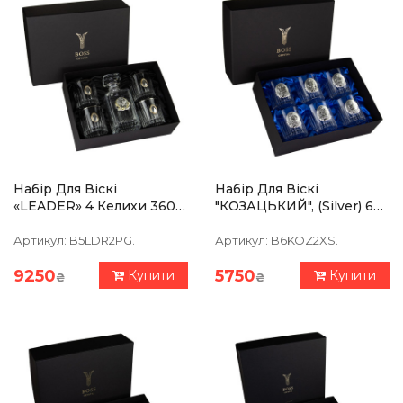
Набір Для Віскі
Набір Для Віскі
«LEADER» 4 Келихи 360
"КОЗАЦЬКИЙ", (silver) 6
Мл, Графин 750 Мл,
Келихів 360 Мл, Чистий
Кришталь Із Платиною,
Кришталь, Зображення Зі
Артикул:
B5LDR2PG.
Артикул:
B6KOZ2XS.
Накладки Срібло
Срібла
9250
5750
Купити
Купити
₴
₴