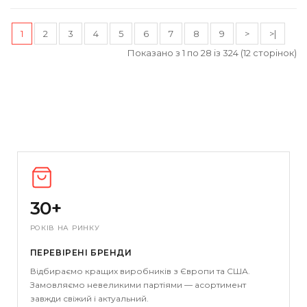
1
2
3
4
5
6
7
8
9
>
>|
Показано з 1 по 28 із 324 (12 сторінок)
30+
РОКІВ НА РИНКУ
ПЕРЕВІРЕНІ БРЕНДИ
Відбираємо кращих виробників з Європи та США.
Замовляємо невеликими партіями — асортимент
завжди свіжий і актуальний.