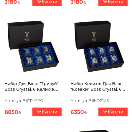
3180
3180
Купити
Купити
₴
₴
Набір Для Віскі "Тризуб"
Набір Келихів Для Віскі
Boss Crystal, 6 Келихів,
"Козаки" Boss Crystal, 6
Срібло, Золото, Кришталь
Келихів, Срібло,
Кришталь
Артикул:
B6TRY2PG.
Артикул:
B6KOZ1XS.
8850
6350
Купити
Купити
₴
₴