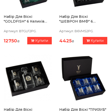
Набір Для Віскі
Набір Для Віскі
"GOLDFISH" 6 Келихів
"ШЕВРОН ВМФ" 6
360 Мл, Графін 750 Мл,
Келихів 360 Мл,
Кришталь З Платиною,
Кришталь З Платиною,
Артикул:
B7GLF2PG.
Артикул:
B6VMS2PG.
Зображення Зі Срібла З
Зображення Зі Срібла З
Позолотою
Позолотою
12750
4425
Купити
Купити
₴
₴
Набір Для Віскі
Набір Для Віскі "ТРИЗУБ"