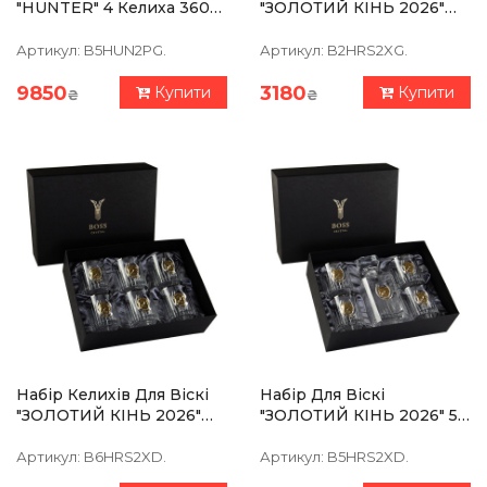
"HUNTER" 4 Келиха 360
"ЗОЛОТИЙ КIНЬ 2026"
Мл, Графін 750 Мл,
Boss Crystal, 2 Келиха,
Кришталь З Платиною,
Срібло, Золото, Чистий
Артикул:
B5HUN2PG.
Артикул:
B2HRS2XG.
Зображення Зі Срібла З
Кришталь
9850
3180
Купити
Купити
₴
₴
Набір Келихів Для Віскі
Набір Для Віскі
"ЗОЛОТИЙ КIНЬ 2026"
"ЗОЛОТИЙ КIНЬ 2026" 5
Boss Crystal, 6 Келихів,
Предметів, Графин, 4
Срібло, Золото, Чистий
Келиха, Срібло, Золото,
Артикул:
B6HRS2XD.
Артикул:
B5HRS2XD.
Кришталь (без Платини)
Чистий Кришталь (без