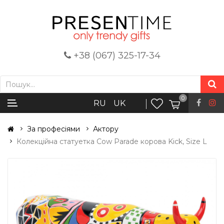
+38 (067) 325-17-34
0
RU
UK
За професіями
Актору
Колекційна статуетка Cow Parade корова Kick, Size L