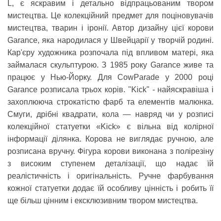
L, є яскравим і детально відпрацьованим твором
мистецтва. Це колекційний предмет для поціновувачів
мистецтва, тварин і іронії. Автор дизайну цієї корови
Garance, яка народилася у Швейцарії у творчій родині.
Кар'єру художника розпочала під впливом матері, яка
займалася скульптурою. З 1985 року Garance живе та
працює у Нью-Йорку. Для CowParade у 2000 році
Garance розписала трьох корів. "Kick" - найяскравіша і
захоплююча строкатістю фарб та елементів малюнка.
Смуги, дрібні квадрати, кола — навряд чи у розписі
колекційної статуетки «Kick» є вільна від колірної
інформації ділянка. Корова не виглядає ручною, але
розписана вручну. Фігура корови виконана з полірезіну
з високим ступенем деталізації, що надає їй
реалістичність і оригінальність. Ручне фарбування
кожної статуетки додає їй особливу цінність і робить її
ще більш цінним і ексклюзивним твором мистецтва.