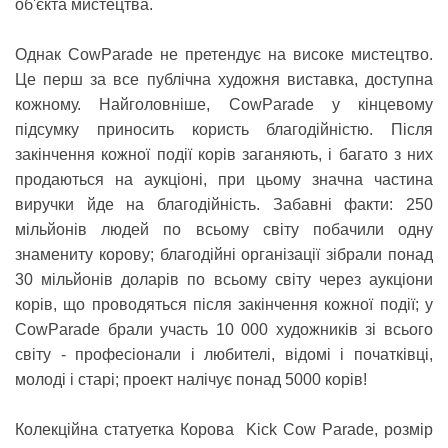
об'єкта мистецтва.
Однак CowParade не претендує на високе мистецтво.
Це перш за все публічна художня виставка, доступна
кожному. Найголовніше, CowParade у кінцевому
підсумку приносить користь благодійністю. Після
закінчення кожної події корів заганяють, і багато з них
продаються на аукціоні, при цьому значна частина
виручки йде на благодійність. Забавні факти: 250
мільйонів людей по всьому світу побачили одну
знамениту корову; благодійні організації зібрали понад
30 мільйонів доларів по всьому світу через аукціони
корів, що проводяться після закінчення кожної події; у
CowParade брали участь 10 000 художників зі всього
світу - професіонали і любителі, відомі і початківці,
молоді і старі; проект налічує понад 5000 корів!
Колекційна статуетка Корова Kick Cow Parade
, розмір