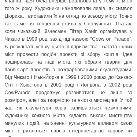
Кнаппа. Ідея була вперше реалізована у тому ж місті
того ж року. Художники намалювали левів, як символ
Цюриха, і виставили їх на огляд по всьому місту. Точно
так само ця концепція ожила у Сполучених Штатах,
коли чиказький бізнесмен Пітер Ханіг організував у
Чикаго в 1999 році захід під назвою "Cows on Parade".
В результаті успіху цього підприємства багато інших
міст провести подібн проекти зі збору коштів. Ідея
поширилась на інші міста, які обрали тварин для
паблік-арт проектів з розфарбованими скульптурами.
Від Чикаго і Нью-Йорка в 1999 і 2000 роках до Канзас-
Сіті і Хьюстона в 2001 році і Лондона в 2002 році
CowParade продовжує розвиватися не лише за
розміром, але і за творчістю та якістю мистецтва. У той
час, як скульптури корів залишаються незмінними,
художники кожного міста кидають виклик мистецтву
минулих подій, натхненні культурним впливом своїх
міст і рухаються своєю інтерпретацією корови як