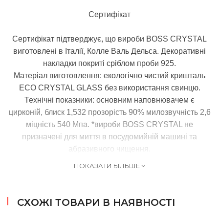
Сертифікат
C
ертифікат підтверджує, що вироби BOSS CRYSTAL
виготовлені в Італії, Колле Валь Дельса. Декоративні
накладки покриті сріблом проби 925.
Матеріал виготовлення: екологічно чистий кришталь
ECO CRYSTAL GLASS без використання свинцю.
Технічні показники: основним наповнювачем є
цирконій, блиск 1,532 прозорість 90% милозвучність 2,6
міцність 540 Мпа. *вироби ВОЅЅ CRYSTAL не
призначені для миття в посудомийній машині та
абразивного чищення.
ПОКАЗАТИ БІЛЬШЕ
СХОЖІ ТОВАРИ В НАЯВНОСТІ