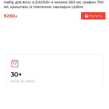
Набір для віскі «LEADER» 4 келихи 360 мл, графин 750
мл, кришталь із платиною, накладки срібло
9250
Купить
₴
30+
РОКІВ НА РИНКУ
ПЕРЕВІРЕНІ БРЕНДИ
Відбираємо кращих виробників з Європи та США.
Замовляємо невеликими партіями — асортимент
завжди свіжий і актуальний.