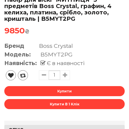
предметів Boss Crystal, графин, 4
келиха, платина, срібло, золото,
кришталь | B5MYT2PG
9850
₴
Бренд
Boss Crystal
Модель:
B5MYT2PG
Наявність:
Є в наявності
Купити В 1 Клік