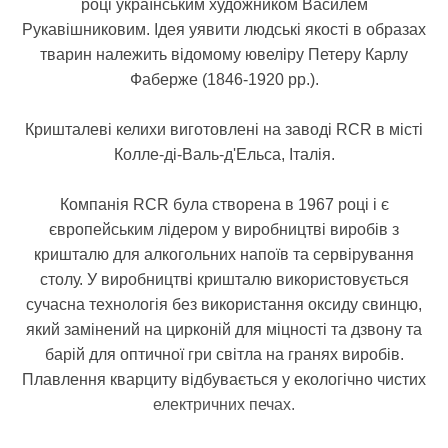
році українським художником Василем
Рукавішниковим. Ідея уявити людські якості в образах
тварин належить відомому ювеліру Петеру Карлу
Фаберже (1846-1920 рр.).
Кришталеві келихи виготовлені на заводі RCR в місті
Колле-ді-Валь-д'Ельса, Італія.
Компанія RCR була створена в 1967 році і є
європейським лідером у виробництві виробів з
кришталю для алкогольних напоїв та сервірування
столу. У виробництві кришталю використовується
сучасна технологія без використання оксиду свинцю,
який замінений на цирконій для міцності та дзвону та
барій для оптичної гри світла на гранях виробів.
Плавлення кварциту відбувається у екологічно чистих
електричних печах.