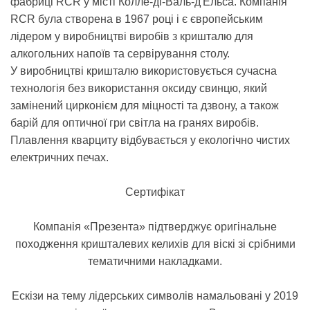
фабриці RCR у місті Колле-ді-Валь-д'Ельса. Компанія
RCR була створена в 1967 році і є європейським
лідером у виробництві виробів з кришталю для
алкогольних напоїв та сервірування столу.
У виробництві кришталю використовується сучасна
технологія без використання оксиду свинцю, який
замінений цирконієм для міцності та дзвону, а також
барій для оптичної гри світла на гранях виробів.
Плавлення кварциту відбувається у екологічно чистих
електричних печах.
Сертифікат
Компанія «Презента» підтверджує оригінальне
походження кришталевих келихів для віскі зі срібними
тематичними накладками.
Ескізи на тему лідерських символів намальовані у 2019