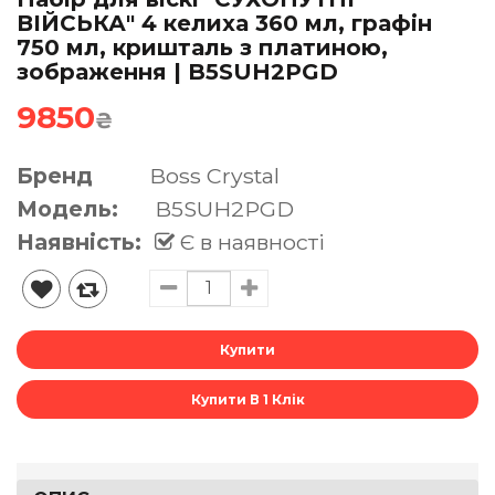
ВІЙСЬКА" 4 келиха 360 мл, графін
750 мл, кришталь з платиною,
зображення | B5SUH2PGD
9850
₴
Бренд
Boss Crystal
Модель:
B5SUH2PGD
Наявність:
Є в наявності
Купити В 1 Клік