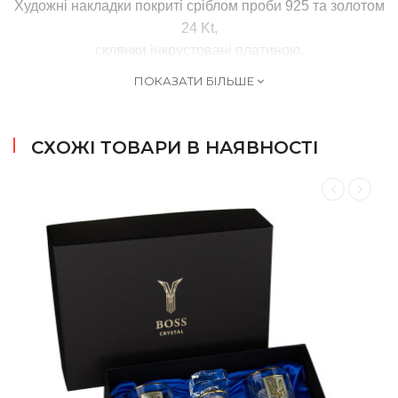
Художні накладки покриті сріблом проби 925 та золотом
24 Kt,
склянки інкрустовані платиною.
ПОКАЗАТИ БІЛЬШЕ
СХОЖІ ТОВАРИ В НАЯВНОСТІ