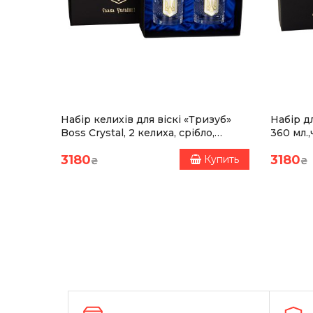
ОЛОТИЙ
Набір келихів для віскі «Тризуб»
Набір д
Boss Crystal, 2 келиха, срібло,
360 мл.
таль
золото, кришталь
зображе
3180
3180
Купить
Купить
₴
₴