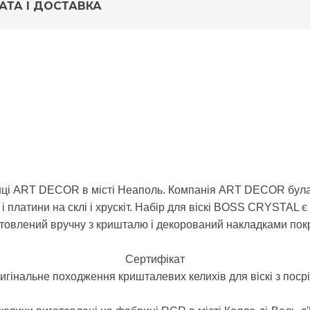
АТА І ДОСТАВКА
риці ART DECOR в місті Неаполь.
Компанія ART DECOR була с
і платини на склі і хрускіт.
Набір для віскі BOSS CRYSTAL є 
товлений вручну з кришталю і декорований накладками пок
Сертифікат
игінальне походження кришталевих келихів для віскі з пос