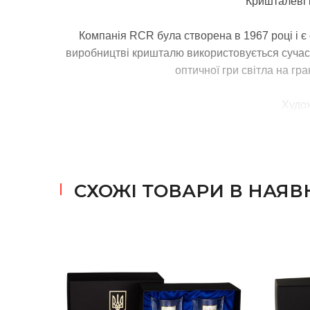
Кришталеві к
Компанія RCR була створена в 1967 році і є
виробництві кришталю використовується сучасна
оптичної гри світла на гр
Худож
СХОЖІ ТОВАРИ В НАЯВ