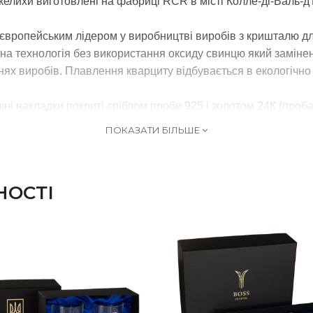
елихи виготовлені на фабриці RCR в місті Колле-ді-Валь-д'
 європейським лідером у виробництві виробів з кришталю для
 технологія без використання оксиду свинцю який замінений
анях виробів. Плавлення кварциту відбувається в екологічно
ні накладки покриті сріблом проби 925 і золотом 24К (проба
ПОКАЗАТИ БІЛЬШЕ
НОСТІ