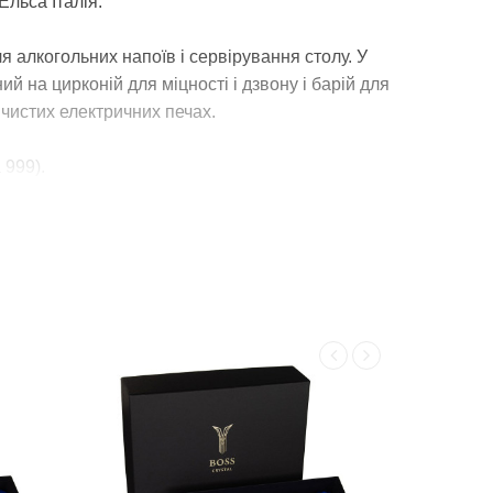
Ельса Італія.
 алкогольних напоїв і сервірування столу. У
 на цирконій для міцності і дзвону і барій для
 чистих електричних печах.
 999).