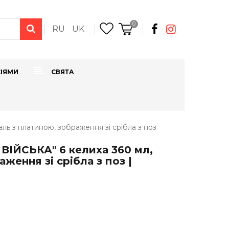
0
RU
UK
СІЯМИ
СВЯТА
ль з платиною, зображення зі срібла з поз
 ВІЙСЬКА" 6 келиха 360 мл,
ження зі срібла з поз |