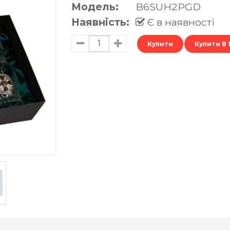
Модель:
B6SUH2PGD
Наявність:
Є в наявності
Купити В 1