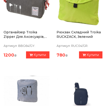
Органайзер Troika
Рюкзак Складний Troika
Zipper Для Аксесуарів,
RUCKZACK, Зелений
Коричневий
Артикул:
BBG64/GY.
Артикул:
RUC04/GR.
1200
780
Купити
Купити
₴
₴