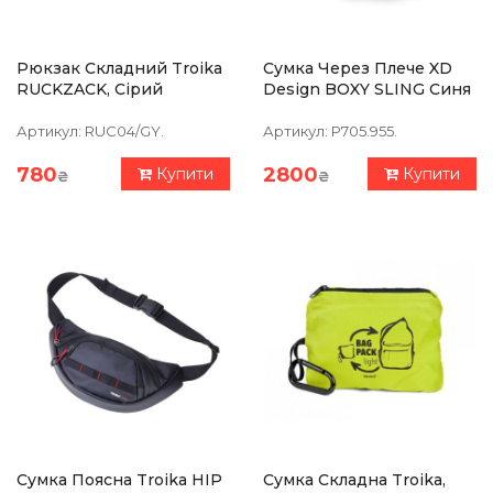
Рюкзак Складний Troika
Сумка Через Плече XD
RUCKZACK, Сірий
Design BOXY SLING Синя
Артикул:
RUC04/GY.
Артикул:
P705.955.
780
2800
Купити
Купити
₴
₴
Сумка Поясна Troika HIP
Сумка Складна Troika,