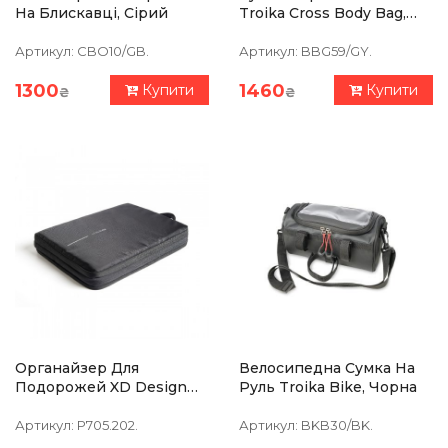
На Блискавці, Сірий
Troika Cross Body Bag,
Сірий
Артикул:
CBO10/GB.
Артикул:
BBG59/GY.
1300
1460
Купити
Купити
₴
₴
Органайзер Для
Велосипедна Сумка На
Подорожей XD Design
Руль Troika Bike, Чорна
Bobby
Артикул:
P705.202.
Артикул:
BKB30/BK.