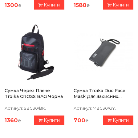
1300
1580
Купити
Купити
₴
₴
Сумка Через Плече
Сумка Troika Duo Face
Troika CROSS BAG Чорна
Mask Для Захисних
Масок, Антибактеріальне
Покриття
Артикул:
SBG30/BK.
Артикул:
MBG30/GY.
1360
700
Купити
Купити
₴
₴