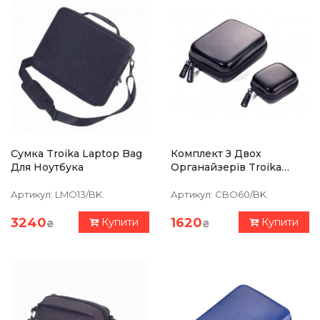
Сумка Troika Laptop Bag
Комплект З Двох
Для Ноутбука
Органайзерів Troika
Take Two, Чорний
Артикул:
LMO13/BK.
Артикул:
CBO60/BK.
3240
1620
Купити
Купити
₴
₴