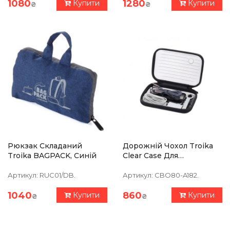
1080
1280
Купити
Купити
₴
₴
Рюкзак Складаний
Дорожній Чохол Troika
Troika BAGPACK, Синій
Clear Case Для
Аксесуарів
Артикул:
RUC01/DB.
Артикул:
CBO80-A182.
1040
860
Купити
Купити
₴
₴