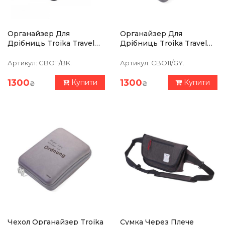
Органайзер Для
Органайзер Для
Дрібниць Troika Travel
Дрібниць Troika Travel
Case,чорний
Case, Сірий
Артикул:
CBO11/BK.
Артикул:
CBO11/GY.
1300
1300
Купити
Купити
₴
₴
Чехол Органайзер Troika
Сумка Через Плече