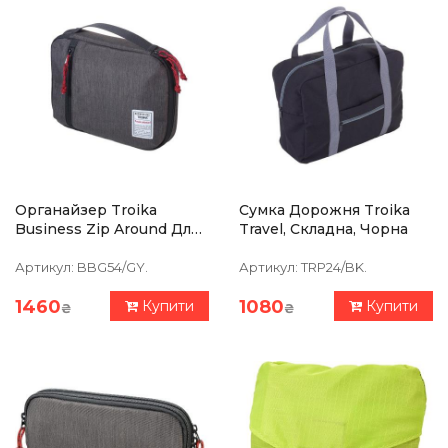
Органайзер Troika
Сумка Дорожня Troika
Business Zip Around Для
Travel, Складна, Чорна
Аксесуарів, Сірий
Артикул:
BBG54/GY.
Артикул:
TRP24/BK.
1460
1080
Купити
Купити
₴
₴