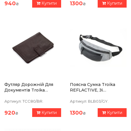
940
1300
Купити
Купити
₴
₴
Футляр Дорожній Для
Поясна Сумка Troika
Документів Troika
REFLACTIVE, Зі
Marrone Коричневий
Світловідбивачем
Артикул:
TCC80/BR.
Артикул:
BLB03/GY.
920
1300
Купити
Купити
₴
₴