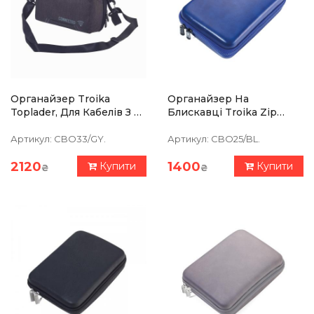
Органайзер Troika
Органайзер На
Toplader, Для Кабелів З 2
Блискавці Troika Zip
Відділеннями На
Around Travel Case,синій
Блискавці
Артикул:
CBO33/GY.
Артикул:
CBO25/BL.
2120
1400
Купити
Купити
₴
₴