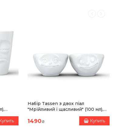
Набір Tassen з двох піал
Візитни
),
"Мрійливий і щасливий" (100 мл),
Hugo B
порцеляна
1490
4400
Купить
Купить
₴