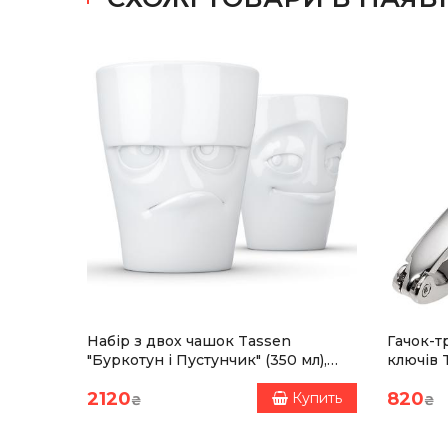
 Bobby
Набір з двох чашок Tassen
Гачок-т
"Буркотун і Пустунчик" (350 мл),
ключів 
порцеляна
2120
820
Купить
Купить
₴
₴