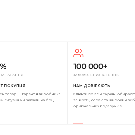
0%
100 000+
НА ГАРАНТІЯ
ЗАДОВОЛЕНИХ КЛІЄНТІВ
СТ ПОКУПЦЯ
НАМ ДОВІРЯЮТЬ
ен товар — гарантія виробника.
Клієнти по всій Україні обирают
ій ситуації ми завжди на боці
за якість, сервіс та широкий виб
.
оригінальних подарунків.