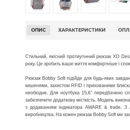
ОПИС
ХАРАКТЕРИСТИКИ
ОПЛ
Стильний, якісний протиугінний рюкзак
XD Desi
року.
Це зробить ваше життя комфортніше і спо
Рюкзак Bobby Soft підійде для будь-яких завда
кишенями, захистом RFID і прихованими блиска
необхідне.
Для ноутбука 15,6" передбачено сп
забезпечити додаткову місткість.
Модель викона
з додаванням індикатора AWARE & trade.
З 
виробництва.
На кожен рюкзак Bobby Soft ми за