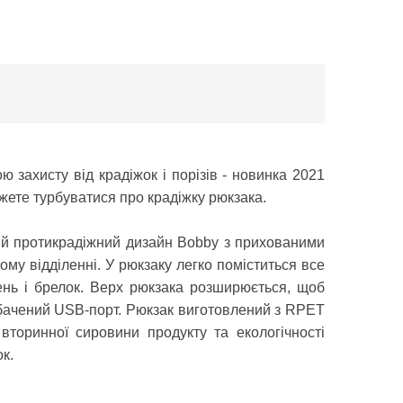
 захисту від крадіжок і порізів - новинка 2021
ожете турбуватися про крадіжку рюкзака.
й протикрадіжний дизайн Bobby з прихованими
ому відділенні.
У рюкзаку легко поміститься все
ень і брелок.
Верх рюкзака розширюється, щоб
бачений USB-порт.
Рюкзак виготовлений з RPET
торинної сировини продукту та екологічності
к.