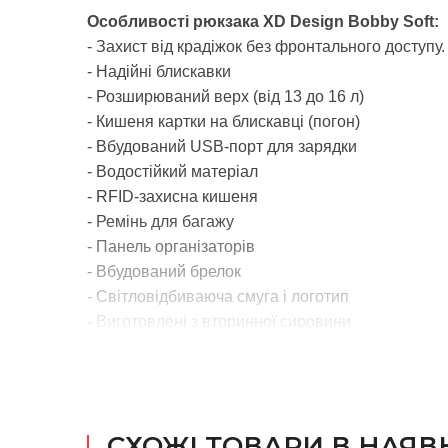
Особливості рюкзака XD Design Bobby Soft:
- Захист від крадіжок без фронтального доступу
- Надійні блискавки
- Розширюваний верх (від 13 до 16 л)
- Кишеня картки на блискавці (погон)
- Вбудований USB-порт для зарядки
- Водостійкий матеріал
- RFID-захисна кишеня
- Ремінь для багажу
- Панель організаторів
- Вбудований брелок
- Світловідбиваюча смуга і логотип
- Виготовлені з вторинної сировини
СХОЖІ ТОВАРИ В НАЯВ