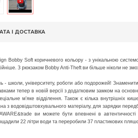
АТА І ДОСТАВКА
gn Bobby Soft
коричневого кольору - з унікальною системою
кійніше.
З рюкзаком Bobby Anti-Theft ви більше ніколи не зм
нь - школи, університету, роботи або подорожей!
Знаменити
вками тепер в новій версії з додатковим замком на основн
еціальне м'яке відділення.
Також є кілька внутрішніх киш
на з водовідштовхувального матеріалу, для зарядки перед
AWARE&trade ви можете бути впевнені в автентичності в
ощадили 22 літри води та переробили 37 пластикових пляшо