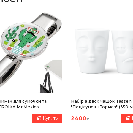
римач для сумочки та
Набір з двох чашок Tassen
TROIKA Mr.Mexico
"Поцілунок і Тормоз" (350 мл
порцеляна
2400
Купить
₴