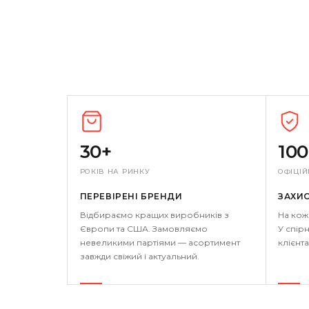
30+
10
РОКІВ НА РИНКУ
ОФІЦІЙ
ПЕРЕВІРЕНІ БРЕНДИ
ЗАХИ
Відбираємо кращих виробників з
На кож
Європи та США. Замовляємо
У спірн
невеликими партіями — асортимент
клієнта
завжди свіжий і актуальний.