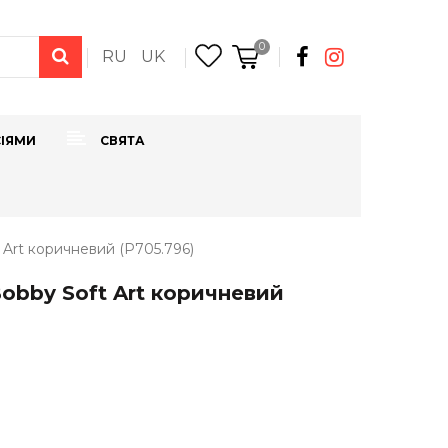
0
RU
UK
СІЯМИ
СВЯТА
 Art коричневий (P705.796)
obby Soft Art коричневий