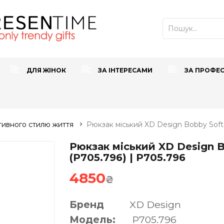
ДЛЯ ЖІНОК
ЗА ІНТЕРЕСАМИ
ЗА ПРОФЕ
тивного стилю життя
Рюкзак міський XD Design Bobby Soft
Рюкзак міський XD Design B
(P705.796) | P705.796
4850
₴
Бренд
XD Design
Модель:
P705.796