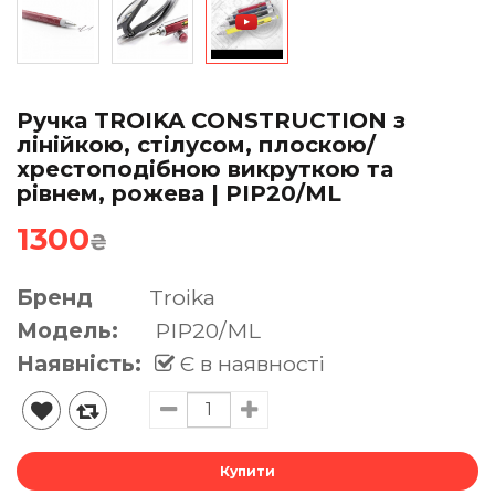
Ручка TROIKA CONSTRUCTION з
лінійкою, стілусом, плоскою/
хрестоподібною викруткою та
рівнем, рожева | PIP20/ML
1300
₴
Бренд
Troika
Модель:
PIP20/ML
Наявність:
Є в наявності