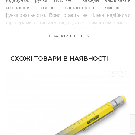
подарунка, ручки
TROIKA
завжди викликають
захоплення своєю елегантністю, якістю і
функціональністю.
Вони стають не тільки надійними
партнерами в письменництві, але і символом стилю і
престижу.
Вибираючи ручки
TROIKA
, Ви можете бути
ПОКАЗАТИ БІЛЬШЕ
впевнені в отриманні продукту найвищої якості, який
перевершить Ваші очікування і принесе задоволення
при кожному використанні.
СХОЖІ ТОВАРИ В НАЯВНОСТІ