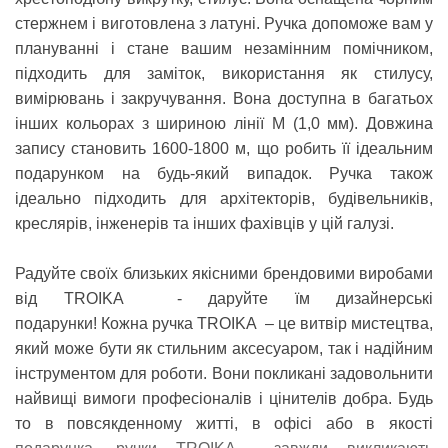
стержнем і виготовлена з латуні. Ручка допоможе вам у
плануванні і стане вашим незамінним помічником,
підходить для заміток, використання як стилусу,
вимірювань і закручування. Вона доступна в багатьох
інших кольорах з шириною лінії M (1,0 мм). Довжина
запису становить 1600-1800 м, що робить її ідеальним
подарунком на будь-який випадок. Ручка також
ідеально підходить для архітекторів, будівельників,
креслярів, інженерів та інших фахівців у цій галузі.
Радуйте своїх близьких якісними брендовими
виробами
від
TROIKA
- даруйте їм дизайнерські
подарунки!
Кожна ручка
TROIKA
– це витвір мистецтва,
який може бути як стильним аксесуаром, так і надійним
інструментом для роботи.
Вони покликані задовольнити
найвищі вимоги професіоналів і цінителів добра.
Будь
то в повсякденному житті, в офісі або в якості