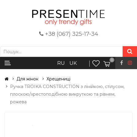
+38 (067) 325-17-34
0
RU
UK
Для жінок
Хрещениці
Ручка TROIKA CONSTRUCTION з лінійкою, стілусом,
плоскою/хрестоподібною викруткою та рівнем,
рожева