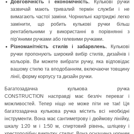
Довговічність і економічність.
Кулькові ручки
зазвичай мають тривалий термін служби і не
вимагають частої заміни. Чорнильні картриджі легко
замінити, що робить кулькові ручки більш
рентабельними у використанні в порівнянні з
пір'яними ручками або гелевими ручками.
Різноманітність стилів і забарвлень.
Кулькові
ручки пропонують широкий вибір стилів, дизайнів і
кольорів. Ви можете вибрати ручку, яка відповідає
вашому стилю та вподобанням, включаючи товщину
лінії, форму корпусу та дизайн ручки.
Багатозадачна кулькова ручка
CONSTRUCTION
насправді має безліч переваг і
можливостей. Тепер ніщо не може піти не так! Ця
багатозадачна кулькова ручка містить всі необхідні
інструменти. Вона має сантиметрову і дюймову лінійку,
шкалу 1:20 м і 1:50 м, спиртовий рівень, шліцеву і
хрестоподібну викрутку, стилус. Вона оснащена чорним