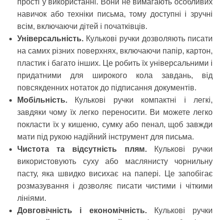
прості у використанні. Вони не вимагають особливих
навичок або техніки письма, тому доступні і зручні
всім, включаючи дітей і початківців.
Універсальність.
Кулькові ручки дозволяють писати
на самих різних поверхнях, включаючи папір, картон,
пластик і багато інших. Це робить їх універсальними і
придатними для широкого кола завдань, від
повсякденних нотаток до підписання документів.
Мобільність.
Кулькові ручки компактні і легкі,
завдяки чому їх легко переносити. Ви можете легко
покласти їх у кишеню, сумку або пенал, щоб завжди
мати під рукою надійний інструмент для письма.
Чистота та відсутність плям.
Кулькові ручки
використовують суху або маслянисту чорнильну
пасту, яка швидко висихає на папері. Це запобігає
розмазування і дозволяє писати чистими і чіткими
лініями.
Довговічність і економічність.
Кулькові ручки