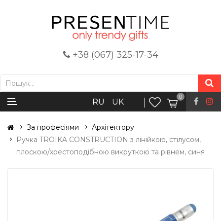
+38 (067) 325-17-34
0
RU
UK
За професіями
Архітектору
Ручка TROIKA CONSTRUCTION з лінійкою, стілусом,
плоскою/хрестоподібною викруткою та рівнем, синя