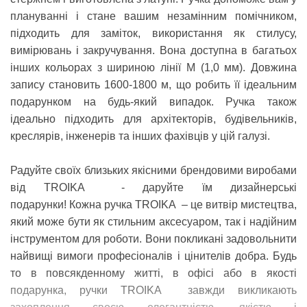
плануванні і стане вашим незамінним помічником,
підходить для заміток, використання як стилусу,
вимірювань і закручування. Вона доступна в багатьох
інших кольорах з шириною лінії M (1,0 мм). Довжина
запису становить 1600-1800 м, що робить її ідеальним
подарунком на будь-який випадок. Ручка також
ідеально підходить для архітекторів, будівельників,
креслярів, інженерів та інших фахівців у цій галузі.
Радуйте своїх близьких якісними брендовими
виробами
від
TROIKA
- даруйте їм дизайнерські
подарунки!
Кожна ручка
TROIKA
– це витвір мистецтва,
який може бути як стильним аксесуаром, так і надійним
інструментом для роботи.
Вони покликані задовольнити
найвищі вимоги професіоналів і цінителів добра.
Будь
то в повсякденному житті, в офісі або в якості
подарунка, ручки
TROIKA
завжди викликають