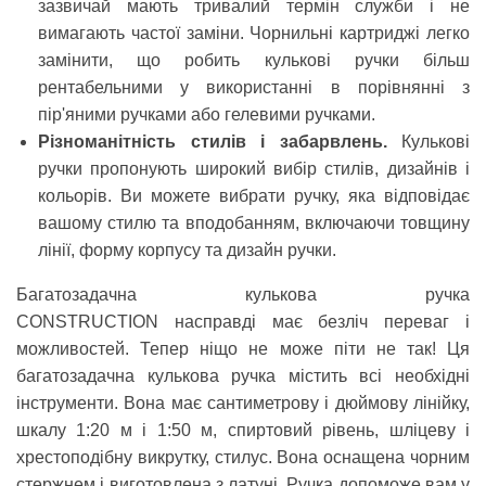
зазвичай мають тривалий термін служби і не
вимагають частої заміни. Чорнильні картриджі легко
замінити, що робить кулькові ручки більш
рентабельними у використанні в порівнянні з
пір'яними ручками або гелевими ручками.
Різноманітність стилів і забарвлень.
Кулькові
ручки пропонують широкий вибір стилів, дизайнів і
кольорів. Ви можете вибрати ручку, яка відповідає
вашому стилю та вподобанням, включаючи товщину
лінії, форму корпусу та дизайн ручки.
Багатозадачна кулькова ручка
CONSTRUCTION
насправді має безліч переваг і
можливостей. Тепер ніщо не може піти не так! Ця
багатозадачна кулькова ручка містить всі необхідні
інструменти. Вона має сантиметрову і дюймову лінійку,
шкалу 1:20 м і 1:50 м, спиртовий рівень, шліцеву і
хрестоподібну викрутку, стилус. Вона оснащена чорним
стержнем і виготовлена з латуні. Ручка допоможе вам у