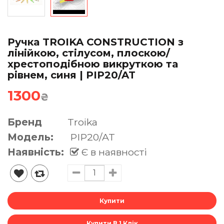
Ручка TROIKA CONSTRUCTION з
лінійкою, стілусом, плоскою/
хрестоподібною викруткою та
рівнем, синя | PIP20/AT
1300
₴
Бренд
Troika
Модель:
PIP20/AT
Наявність:
Є в наявності
Купити В 1 Клік