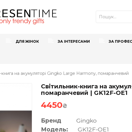
ДЛЯ ЖІНОК
ЗА ІНТЕРЕСАМИ
ЗА ПРОФЕ
к-книга на акумуляторі Gingko Large Harmony, помаранчевий
Світильник-книга на акумул
помаранчевий | GK12F-OE1
4450
₴
Бренд
Gingko
Модель:
GK12F-OE1