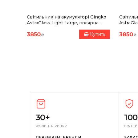
Світильник на акумуляторі Gingko
Світиль
ук
AstraGlass Light Large, полярна
AstraGla
хмара, 8 режимів освітлення
8 режим
3850
3850
Купить
Купить
₴
₴
30+
10
РОКІВ НА РИНКУ
ОФІЦІЙ
ПЕРЕВІРЕНІ БРЕНДИ
ЗАХИ