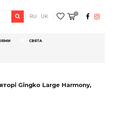
0
RU
UK
СІЯМИ
СВЯТА
яторі Gingko Large Harmony,