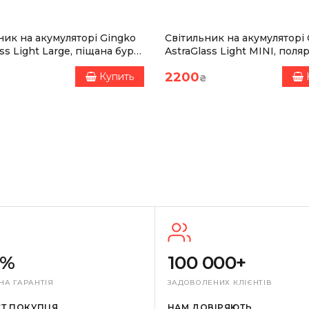
ник на акумуляторі Gingko
Світильник на акумуляторі
ss Light Large, піщана буря,
AstraGlass Light MINI, поля
ів освітлення
хмара, 8 режимів освітленн
2200
Купить
₴
0%
100 000+
НА ГАРАНТІЯ
ЗАДОВОЛЕНИХ КЛІЄНТІВ
СТ ПОКУПЦЯ
НАМ ДОВІРЯЮТЬ