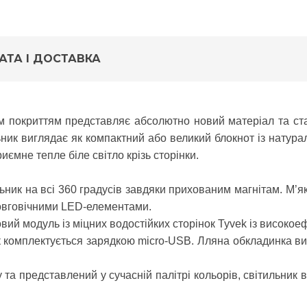
АТА І ДОСТАВКА
ним покриттям представляє абсолютно новий матеріал та с
льник виглядає як компактний або великий блокнот із натура
ємне тепле біле світло крізь сторінки.
ик на всі 360 градусів завдяки прихованим магнітам. М’які
 довговічними LED-елементами.
вий модуль із міцних водостійких сторінок Tyvek із високо
 комплектується зарядкою micro-USB. Лляна обкладинка ви
 та представлений у сучасній палітрі кольорів, світильник