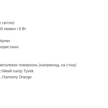
 світло)
50 люмен / 6 Вт
olymer
користанні
еталевих поверхонь (наприклад, на стіну)
тійкий папір Tyvek
n
,
Harmony
Orange