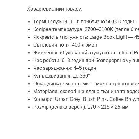
Характеристики товару:
Термін служби LED: приблизно 50 000 годин
Колірна температура: 2700–3100K (тепле біле
Яскравість / потужність: Large Book Light — 4
Світловий потік: 400 люмен
Живлення: вбудований акумулятор Lithium P
Час роботи: 6–8 годин при безперервному ви
Час заряджання: 4–5 годин
Кут відкривання: до 360°
Обкладинка з магнітами — можна кріпити до м
Матеріали: екологічна лляна тканина та водос
Кольори:
Urban
Grey
,
Blush
Pink
,
Coffee
Brow
Розмір (велика версія): 170 × 215 × 25 мм