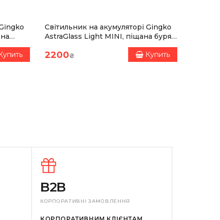
 Gingko
Світильник на акумуляторі Gingko
Світиль
рна
AstraGlass Light MINI, піщана буря,
Alice M
я
8 режимів освітлення
білий п
2200
1650
Купить
Купить
₴
₴
B2B
КОРПОРАТИВНІ ЗАМОВЛЕННЯ
КОРПОРАТИВНИМ КЛІЄНТАМ