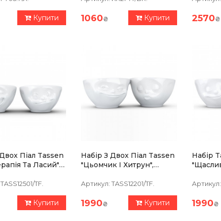
1060
2570
Купити
Купити
₴
₴
 Двох Піал Tassen
Набір З Двох Піал Tassen
Набір T
ерапія Та Ласий"
"Цьомчик І Хитрун",
"Щасли
), Порцеляна
(200мл), Порцеляна
Ласка!" 
Порцел
TASS12501/TF.
Артикул:
TASS12201/TF.
Артикул:
1990
1990
Купити
Купити
₴
₴