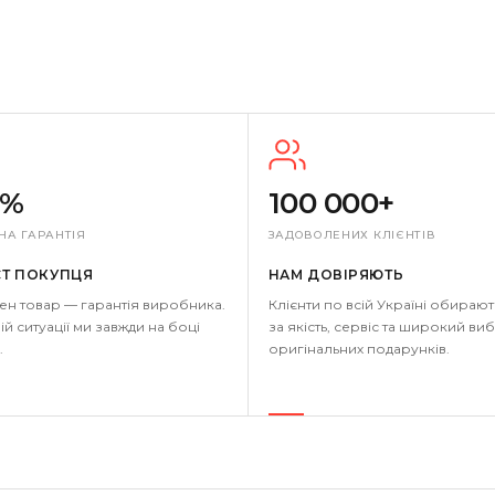
0%
100 000+
НА ГАРАНТІЯ
ЗАДОВОЛЕНИХ КЛІЄНТІВ
СТ ПОКУПЦЯ
НАМ ДОВІРЯЮТЬ
ен товар — гарантія виробника.
Клієнти по всій Україні обирают
ій ситуації ми завжди на боці
за якість, сервіс та широкий виб
.
оригінальних подарунків.