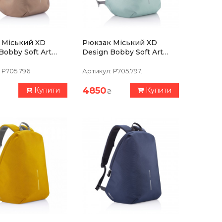
 Міський XD
Рюкзак Міський XD
Bobby Soft Art
Design Bobby Soft Art
вий (P705.796)
М'ята (P705.797)
P705.796.
Артикул:
P705.797.
4850
Купити
Купити
₴