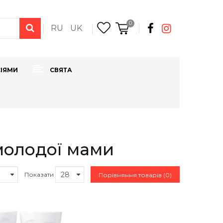
0
RU
UK
СІЯМИ
СВЯТА
молодої мами
Показати
Порівняння товарів (0)