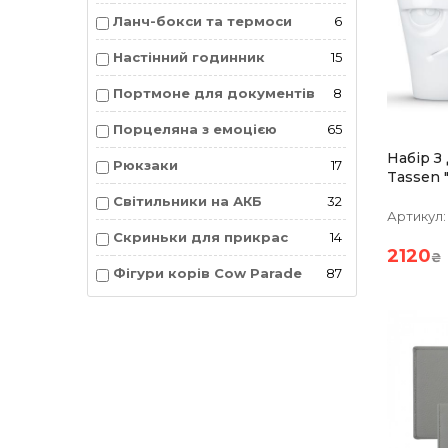
Ланч-бокси та термоси
6
Настінний годинник
15
Портмоне для документів
8
Порцеляна з емоцією
65
Набір З
Рюкзаки
17
Tassen 
Пустунч
Світильники на АКБ
32
Порцел
Артикул:
Скриньки для прикрас
14
2120
₴
Фігури корів Cow Parade
87