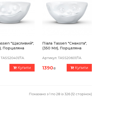
assen "Щасливий",
Піала Tassen "Смакота",
), Порцеляна
(350 Мл), Порцеляна
TASS20401/TA.
Артикул:
TASS20601/TA.
1390
Купити
Купити
₴
Показано з 1 по 28 із 326 (12 сторінок)