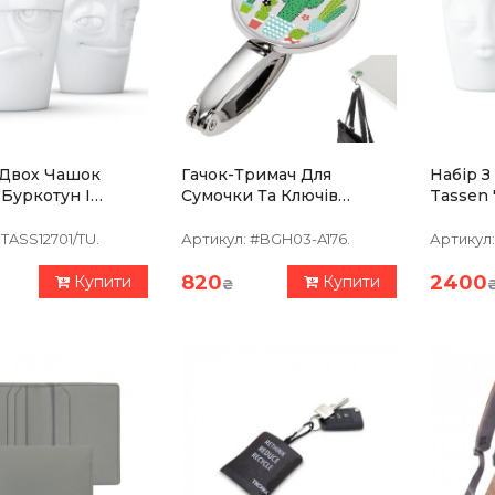
 Двох Чашок
Гачок-Тримач Для
Набір 
"Буркотун І
Сумочки Та Ключів
Tassen 
ик" (350 Мл),
TROIKA Mr.Mexico
Тормоз"
яна
Порцел
TASS12701/TU.
Артикул:
#BGH03-A176.
Артикул:
820
2400
Купити
Купити
₴