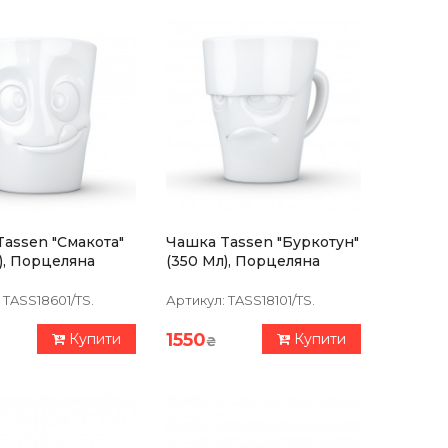
assen "Смакота"
Чашка Tassen "Буркотун"
), Порцеляна
(350 Мл), Порцеляна
TASS18601/TS.
Артикул:
TASS18101/TS.
1550
Купити
Купити
₴