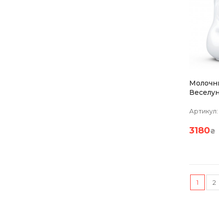
Молочн
Веселун
Порцел
Артикул:
3180
₴
1
2