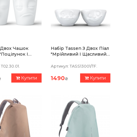
З Двох Чашок
Набір Tassen З Двох Піал
"Поцілунок І
"Мрійливий І Щасливий"
 (350 Мл),
(100 Мл), Порцеляна
яна
T02.30.01.
Артикул:
TASS13001/TF.
1490
Купити
Купити
₴
₴