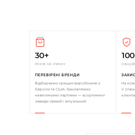
30+
10
РОКІВ НА РИНКУ
ОФІЦІЙ
ПЕРЕВІРЕНІ БРЕНДИ
ЗАХИ
Відбираємо кращих виробників з
На кож
Європи та США. Замовляємо
У спірн
невеликими партіями — асортимент
клієнта
завжди свіжий і актуальний.