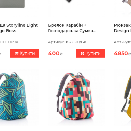
я Storyline Light
Брелок Карабін +
Рюкзак
go Boss
Господарська Сумка
Design 
Troika З Принтом
Коричне
HLC009K.
Артикул:
KR21-10/BK.
Артикул:
400
4850
Купити
Купити
₴
₴
₴