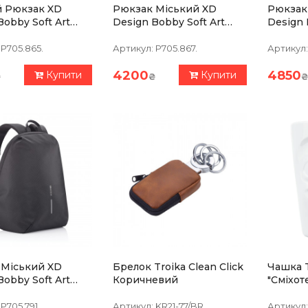
й Рюкзак XD
Рюкзак Міський XD
Рюкзак
bby Soft Art
Design Bobby Soft Art
Design 
 (P705.865)
Geometric (P705.867)
Жовтий 
P705.865.
Артикул:
P705.867.
Артикул:
4200
4850
Купити
Купити
₴
₴
₴
 Міський XD
Брелок Troika Clean Click
Чашка 
Bobby Soft Art
Коричневий
"Сміхот
(P705.791)
Edition 
Порцел
P705.791.
Артикул:
KR21-77/BR.
Артикул: