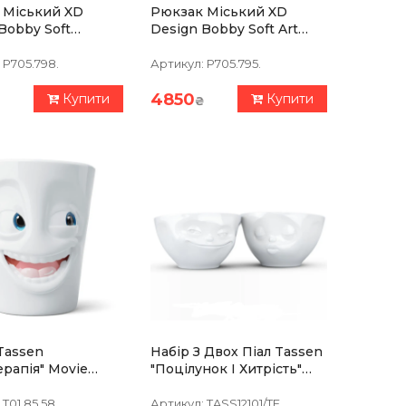
 Міський XD
Рюкзак Міський XD
Bobby Soft
Design Bobby Soft Art
(P705.798)
Синій (P705.795)
P705.798.
Артикул:
P705.795.
4850
Купити
Купити
₴
Tassen
Набір З Двох Піал Tassen
ерапія" Movie
"Поцілунок І Хитрість"
(350 Мл),
(100 Мл), Порцеляна
яна
T01.85.58.
Артикул:
TASS12101/TF.