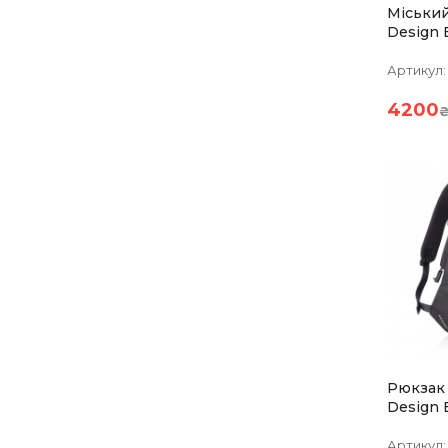
Міськи
Design Bo
Abstract
Артикул:
4200
Рюкзак
Design 
Чорний 
Артикул: