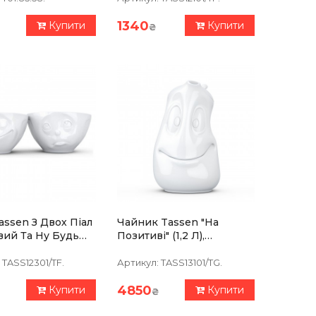
1340
Купити
Купити
₴
assen З Двох Піал
Чайник Tassen "На
вий Та Ну Будь
Позитиві" (1,2 Л),
(200 Мл),
Порцеляна
яна
TASS12301/TF.
Артикул:
TASS13101/TG.
4850
Купити
Купити
₴