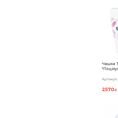
Чашка 
"Поцілу
(350 Мл
Артикул:
2570
₴