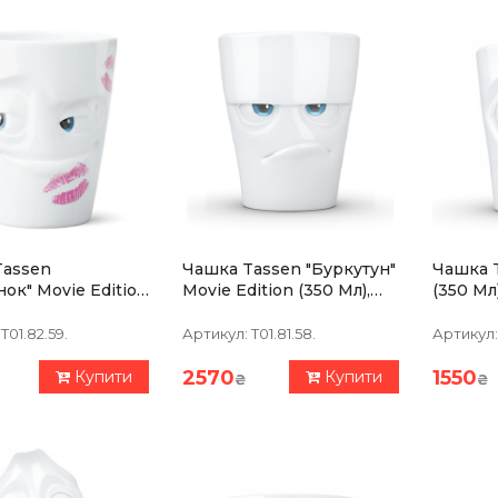
Tassen
Чашка Tassen "Буркутун"
Чашка T
нок" Movie Edition
Movie Edition (350 Мл),
(350 Мл
), Порцеляна
Порцеляна
T01.82.59.
Артикул:
T01.81.58.
Артикул:
2570
1550
Купити
Купити
₴
₴