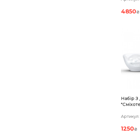
4850
₴
Набір З
"Сміхот
(100 Мл
Артикул:
1250
₴